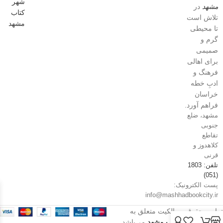
مشهد
در
تلاش است
تا محیطی
گرم و
صمیمی
برای اهالی
فرهنگ و
ادبِ خطه
خراسان
فراهم آورد.
مشهد، ضلع
جنوبی
تقاطع
کلاهدوز و
قرنی
تلفن: 1803
(051)
پست الکترونیک:
info@mashhadbookcity.ir
تمامی حقوق و مالکیت متعلق به
فروشگاه شهر کتاب مشهد
می‌باشد.