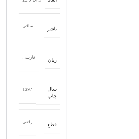
14.5*21.5
ساقی
ناشر
فارسی
زبان
سال
1397
چاپ
رقعی
قطع