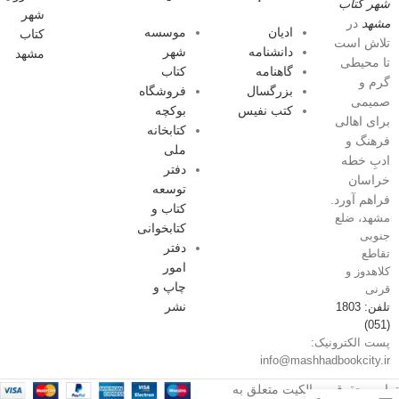
شهر کتاب
مشهد
در
ادیان
موسسه
تلاش است
دانشنامه
شهر
تا محیطی
گاهنامه
کتاب
گرم و
بزرگسال
فروشگاه
صمیمی
کتب نفیس
بوکچه
برای اهالی
کتابخانه
فرهنگ و
ملی
ادبِ خطه
دفتر
خراسان
توسعه
فراهم آورد.
کتاب و
مشهد، ضلع
کتابخوانی
جنوبی
دفتر
تقاطع
امور
کلاهدوز و
چاپ و
قرنی
نشر
تلفن: 1803
(051)
پست الکترونیک:
info@mashhadbookcity.ir
تمامی حقوق و مالکیت متعلق به