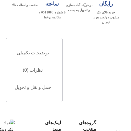
رایگان
ساعته
در فرآیند آماده‌سازی
سلامت و اصالت کالا
و تحویل به پست
خرید بالای یک
با شماره 0511803 و
میلیون و پانصد هزار
مکالمه برخط
تومان
توضیحات تکمیلی
نظرات (0)
حمل و نقل و تحویل
گروه‌های
لینک‌های
منتخب
مفید