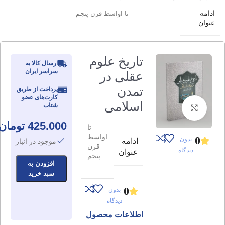
ادامه
تا اواسط قرن پنجم
عنوان
تاریخ علوم
ارسال کالا به
سراسر ایران
عقلی در
تمدن
پرداخت از طریق
کارت‌های عضو
اسلامی
شتاب
برای بزرگنمایی کلیک کنید
425.000
تومان
تا
اواسط
0
بدون
ادامه
موجود در انبار
قرن
دیدگاه
عنوان
پنجم
افزودن به
سبد خرید
0
بدون
دیدگاه
اطلاعات محصول