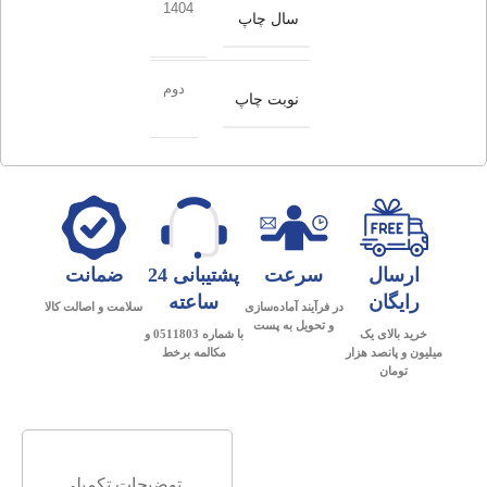
1404
سال چاپ
دوم
نوبت چاپ
ارسال
سرعت
پشتیبانی 24
ضمانت
رایگان
ساعته
در فرآیند آماده‌سازی
سلامت و اصالت کالا
و تحویل به پست
خرید بالای یک
با شماره 0511803 و
میلیون و پانصد هزار
مکالمه برخط
تومان
توضیحات تکمیلی