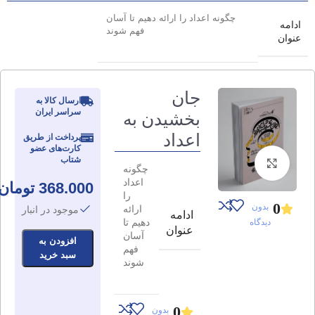
چگونه اعداد را ارائه دهیم تا آسان
ادامه
فهم شوند
عنوان
جان
ارسال کالا به
سراسر ایران
بخشیدن به
اعداد
پرداخت از طریق
کارت‌های عضو
شتاب
برای بزرگنمایی کلیک کنید
چگونه
اعداد
368.000
تومان
را
0
بدون
ارائه
موجود در انبار
ادامه
دهیم تا
دیدگاه
عنوان
آسان
افزودن به
فهم
سبد خرید
شوند
0
بدون