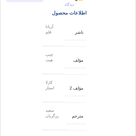
دیدگاه
اطلاعات محصول
آریانا
ناشر
قلم
چیپ
مؤلف
هیث
کارلا
مؤلف 2
استار
سعید
مترجم
زرگریان