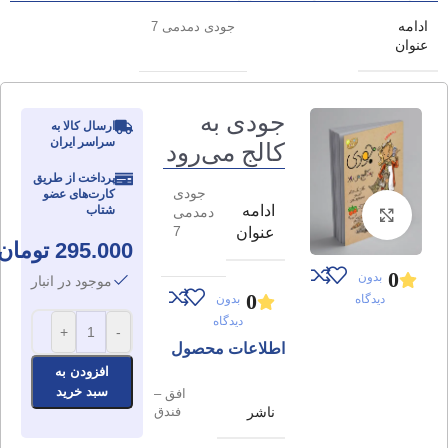
ادامه
جودی دمدمی 7
عنوان
جودی به
ارسال کالا به
سراسر ایران
کالج می‌رود
پرداخت از طریق
جودی
کارت‌های عضو
ادامه
شتاب
دمدمی
برای بزرگنمایی کلیک کنید
7
عنوان
295.000
تومان
0
بدون
موجود در انبار
0
دیدگاه
بدون
دیدگاه
+
-
اطلاعات محصول
افزودن به
سبد خرید
افق –
ناشر
فندق