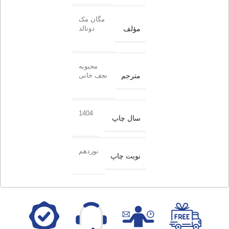
مگان مک
مؤلف
دونالد
محبوبه
مترجم
نجف خانی
1404
سال چاپ
نوزدهم
نوبت چاپ