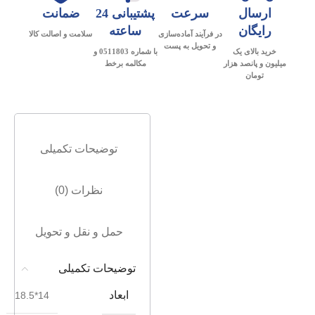
ارسال
سرعت
پشتیبانی 24
ضمانت
رایگان
ساعته
در فرآیند آماده‌سازی
سلامت و اصالت کالا
و تحویل به پست
خرید بالای یک
با شماره 0511803 و
میلیون و پانصد هزار
مکالمه برخط
تومان
توضیحات تکمیلی
نظرات (0)
حمل و نقل و تحویل
توضیحات تکمیلی
ابعاد
14*18.5