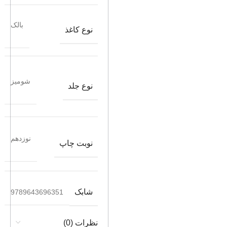
بالک
نوع کاغذ
شومیز
نوع جلد
نوزدهم
نوبت چاپ
شابک
9789643696351
نظرات (0)