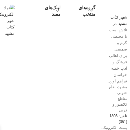
گروه‌های
لینک‌های
منتخب
مفید
شهر کتاب
مشهد
در
تلاش است
تا محیطی
گرم و
صمیمی
برای اهالی
فرهنگ و
ادبِ خطه
خراسان
فراهم آورد.
مشهد، ضلع
جنوبی
تقاطع
کلاهدوز و
قرنی
تلفن: 1803
(051)
پست الکترونیک: