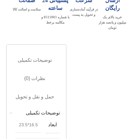
ارسال
سرعت
پشتیبانی 24
ضمانت
رایگان
ساعته
در فرآیند آماده‌سازی
سلامت و اصالت کالا
و تحویل به پست
خرید بالای یک
با شماره 0511803 و
میلیون و پانصد هزار
مکالمه برخط
تومان
توضیحات تکمیلی
نظرات (0)
حمل و نقل و تحویل
توضیحات تکمیلی
ابعاد
16.5*23.5