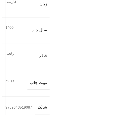
فارسی
زبان
1400
سال چاپ
رقعی
قطع
چهارم
نوبت چاپ
شابک
9789643519087