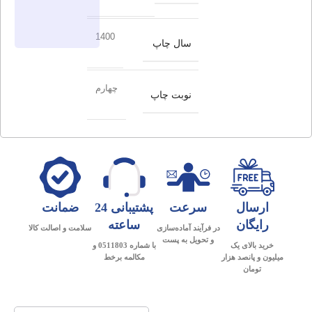
1400
سال چاپ
چهارم
نوبت چاپ
ارسال
سرعت
پشتیبانی 24
ضمانت
رایگان
ساعته
در فرآیند آماده‌سازی
سلامت و اصالت کالا
و تحویل به پست
خرید بالای یک
با شماره 0511803 و
میلیون و پانصد هزار
مکالمه برخط
تومان