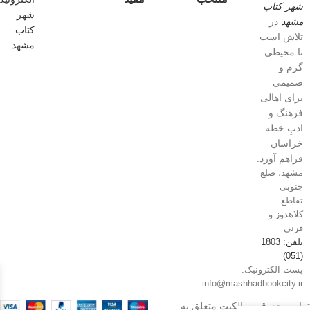
شهر کتاب
مشهد
در
تلاش است
تا محیطی
گرم و
صمیمی
برای اهالی
فرهنگ و
ادبِ خطه
خراسان
فراهم آورد.
مشهد، ضلع
جنوبی
تقاطع
کلاهدوز و
قرنی
تلفن: 1803
(051)
پست الکترونیک:
info@mashhadbookcity.ir
تمامی حقوق و مالکیت متعلق به