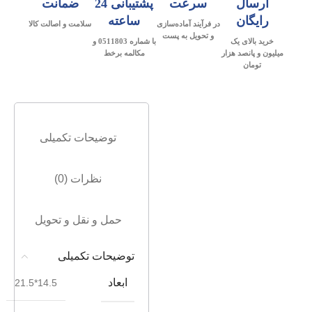
ارسال
سرعت
پشتیبانی 24
ضمانت
رایگان
ساعته
در فرآیند آماده‌سازی
سلامت و اصالت کالا
و تحویل به پست
خرید بالای یک
با شماره 0511803 و
میلیون و پانصد هزار
مکالمه برخط
تومان
توضیحات تکمیلی
نظرات (0)
حمل و نقل و تحویل
توضیحات تکمیلی
ابعاد
14.5*21.5