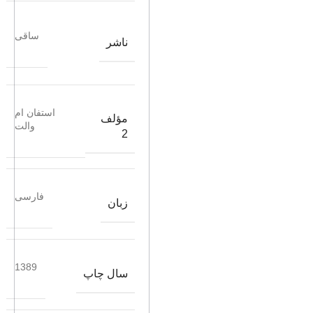
ساقی
ناشر
استفان ام
مؤلف
والت
2
فارسی
زبان
1389
سال چاپ