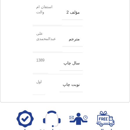
استفان ام
مؤلف 2
والت
علی
مترجم
عبدالمحمدی
1389
سال چاپ
اول
نوبت چاپ