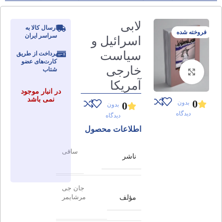
لابی
ارسال کالا به
فروخته شده
سراسر ایران
اسرائیل و
سیاست
پرداخت از طریق
کارت‌های عضو
خارجی
شتاب
برای بزرگنمایی کلیک کنید
آمریکا
در انبار موجود
نمی باشد
0
بدون
0
بدون
دیدگاه
دیدگاه
اطلاعات محصول
ساقی
ناشر
جان جی
مؤلف
مرشایمر