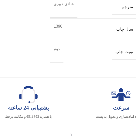
شادی دبیری
مترجم
1396
سال چاپ
دوم
نوبت چاپ
سرعت
پشتیبانی 24 ساعته
د آماده‌سازی و تحویل به پست
با شماره 0511803 و مکالمه برخط