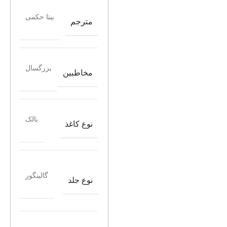
بیتا حکمی
مترجم
بزرگسال
مخاطبین
بالک
نوع کاغذ
گالینگور
نوع جلد