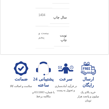
1404
سال چاپ
بیست و
نوبت
پنجم
چاپ
ارسال
سرعت
پشتیبانی 24
ضمانت
رایگان
ساعته
در فرآیند آماده‌سازی
سلامت و اصالت کالا
و تحویل به پست
خرید بالای یک
با شماره 0511803 و
میلیون و پانصد هزار
مکالمه برخط
تومان