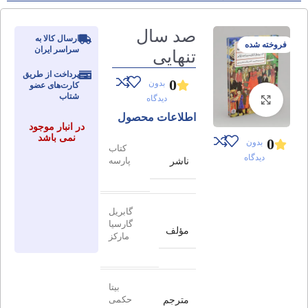
صد سال
ارسال کالا به
فروخته شده
سراسر ایران
تنهایی
پرداخت از طریق
0
بدون
کارت‌های عضو
شتاب
دیدگاه
برای بزرگنمایی کلیک کنید
اطلاعات محصول
در انبار موجود
نمی باشد
0
بدون
کتاب
دیدگاه
ناشر
پارسه
گابریل
گارسیا
مؤلف
مارکز
بیتا
مترجم
حکمی