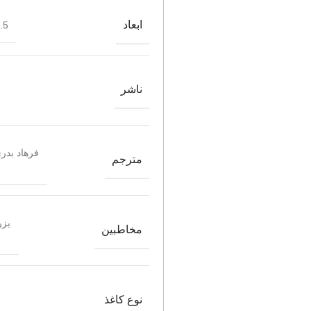
ابعاد
*22
ناشر
فرهاد بدری
مترجم
بزر
مخاطبین
نوع کاغذ