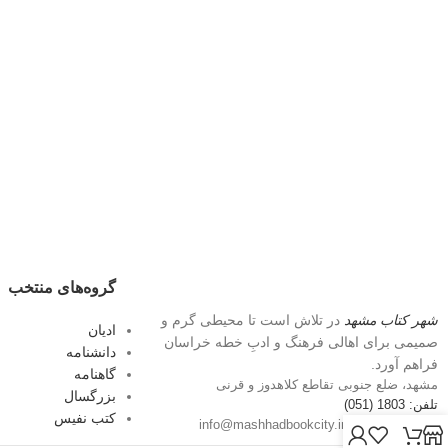
گروه‌های منتخب
شهر کتاب مشهد
در تلاش است تا محیطی گرم و
ادیان
صمیمی برای اهالی فرهنگ و ادبِ خطه خراسان
دانشنامه
فراهم آورد.
گاهنامه
مشهد، ضلع جنوبی تقاطع کلاهدوز و قرنی
بزرگسال
تلفن: 1803 (051)
کتب نفیس
پست الکترونیک: info@mashhadbookcity.ir