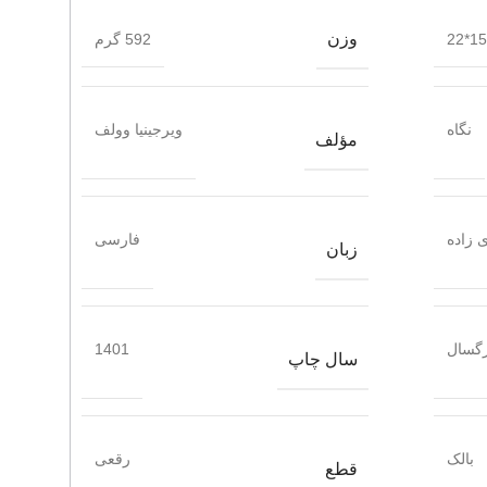
وزن
15.5
592 گرم
نگاه
ویرجینیا وولف
مؤلف
 زاده
فارسی
زبان
گسال
1401
سال چاپ
بالک
رقعی
قطع