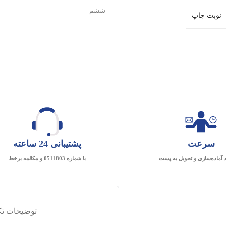
ششم
نوبت چاپ
سرعت
پشتیبانی 24 ساعته
د آماده‌سازی و تحویل به پست
با شماره 0511803 و مکالمه برخط
توضیحات تک