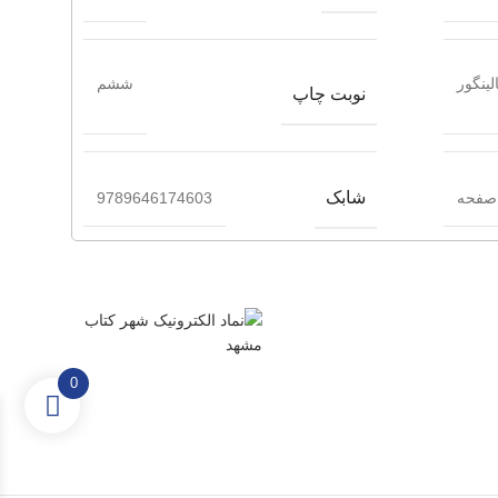
لینگور
ششم
نوبت چاپ
شابک
9789646174603
0