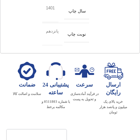
1401
سال چاپ
پانزدهم
نوبت چاپ
ارسال
سرعت
پشتیبانی 24
ضمانت
رایگان
ساعته
در فرآیند آماده‌سازی
سلامت و اصالت کالا
و تحویل به پست
خرید بالای یک
با شماره 0511803 و
میلیون و پانصد هزار
مکالمه برخط
تومان