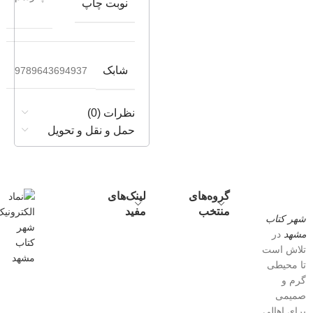
نوبت چاپ
شابک
9789643694937
نظرات (0)
حمل و نقل و تحویل
گروه‌های
لینک‌های
منتخب
مفید
شهر کتاب
مشهد
در
تلاش است
تا محیطی
گرم و
صمیمی
برای اهالی