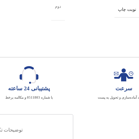
دوم
نوبت چاپ
سرعت
پشتیبانی 24 ساعته
د آماده‌سازی و تحویل به پست
با شماره 0511803 و مکالمه برخط
توضیحات تک