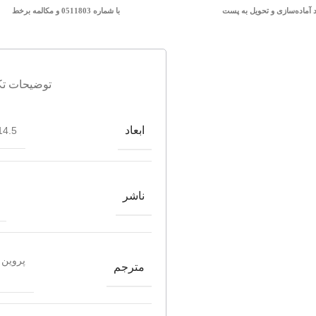
د آماده‌سازی و تحویل به پست
با شماره 0511803 و مکالمه برخط
توضیحات تک
ابعاد
4.5*21.5
ناشر
پروین 
مترجم