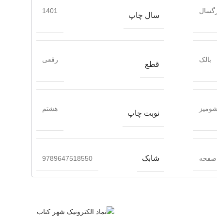
گسال
1401
سال چاپ
بالک
رقعی
قطع
ومیز
هشتم
نوبت چاپ
شابک
9789647518550