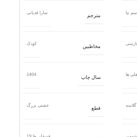
م نیا
سارا قدیانی
مترجم
ارسی
کودک
مخاطبین
لی ها
1404
سال چاپ
گلاسه
خشتی بزرگ
قطع
ومیز
فسقلی ها 19