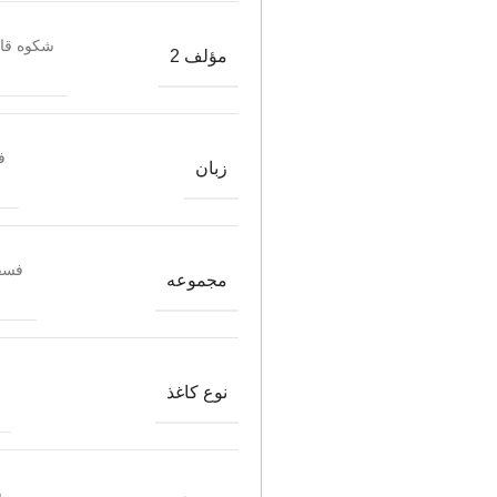
شکوه قاس
مؤلف 2
ف
زبان
فسق
مجموعه
نوع کاغذ
ش