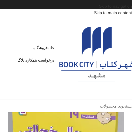
Skip to navigation
Skip to main content
خانه
/
محصولات
/
کتاب کودک و نوجوان
/
سن
/
الف : از 3 تا 6 سال
/
جالی خجالتی
جالی خجالتی
خانه
فروشگاه
ادامه
عنوان
درخواست همکاری
بلاگ
ج
ا