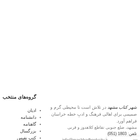
گروه‌های منتخب
شهر کتاب مشهد
در تلاش است تا محیطی گرم و
ادیان
صمیمی برای اهالی فرهنگ و ادبِ خطه خراسان
دانشنامه
فراهم آورد.
گاهنامه
مشهد، ضلع جنوبی تقاطع کلاهدوز و قرنی
بزرگسال
تلفن: 1803 (051)
کتب نفیس
پست الکترونیک: info@mashhadbookcity.ir