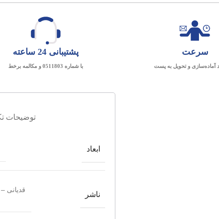
سرعت
پشتیبانی 24 ساعته
د آماده‌سازی و تحویل به پست
با شماره 0511803 و مکالمه برخط
توضیحات تک
ابعاد
قدیانی – 
ناشر