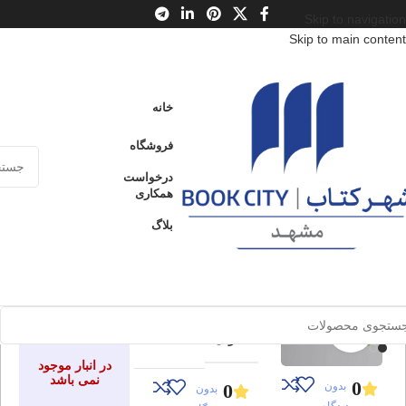
Skip to navigation
Skip to main content
خانه
/
محصولات
/
کتاب کودک و نوجوان
/
سن
/
الف : از 3 تا 6 سال
خانه
شوشو شکمو
فروشگاه
ادامه
فسقلی‌ها 2
عنوان
درخواست
همکاری
بلاگ
شوشو
ارسال کالا به
فروخته شده
سراسر ایران
شکمو
پرداخت از طریق
فسقلی‌ها
کارت‌های عضو
ادامه
شتاب
2
برای بزرگنمایی کلیک کنید
عنوان
در انبار موجود
نمی باشد
0
بدون
0
بدون
دیدگاه