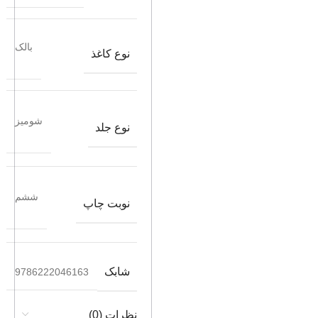
بالک
نوع کاغذ
شومیز
نوع جلد
ششم
نوبت چاپ
شابک
9786222046163
نظرات (0)