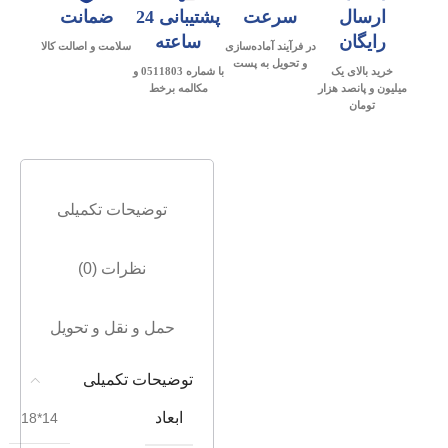
ارسال
سرعت
پشتیبانی 24
ضمانت
رایگان
ساعته
در فرآیند آماده‌سازی
سلامت و اصالت کالا
و تحویل به پست
خرید بالای یک
با شماره 0511803 و
میلیون و پانصد هزار
مکالمه برخط
تومان
توضیحات تکمیلی
نظرات (0)
حمل و نقل و تحویل
توضیحات تکمیلی
ابعاد
14*18