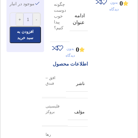
0
بدون
موجود در انبار
چگونه
دیدگاه
دوست
ادامه
خوب
+
-
پیدا
عنوان
کنیم؟
افزودن به
سبد خرید
0
بدون
دیدگاه
اطلاعات محصول
افق –
ناشر
فندق
فلیسیتی
مؤلف
بروکز
رها