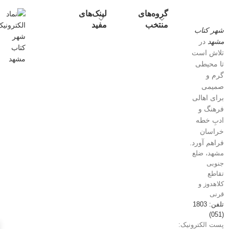
گروه‌های
لینک‌های
منتخب
مفید
شهر کتاب
مشهد
در
تلاش است
تا محیطی
گرم و
صمیمی
برای اهالی
فرهنگ و
ادبِ خطه
خراسان
فراهم آورد.
مشهد، ضلع
جنوبی
تقاطع
کلاهدوز و
قرنی
تلفن: 1803
(051)
پست الکترونیک: