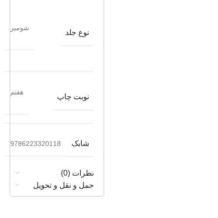
شومیز
نوع جلد
هفتم
نوبت چاپ
شابک
9786223320118
نظرات (0)
حمل و نقل و تحویل