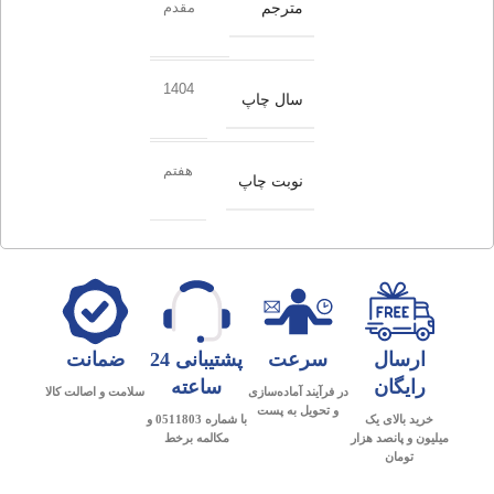
مترجم
مقدم
1404
سال چاپ
هفتم
نوبت چاپ
ارسال
سرعت
پشتیبانی 24
ضمانت
رایگان
ساعته
در فرآیند آماده‌سازی
سلامت و اصالت کالا
و تحویل به پست
خرید بالای یک
با شماره 0511803 و
میلیون و پانصد هزار
مکالمه برخط
تومان