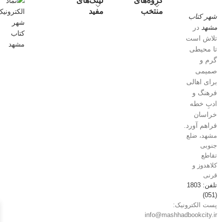
گروه‌های
لینک‌های
منتخب
مفید
شهر کتاب
مشهد
در
تلاش است
تا محیطی
گرم و
صمیمی
برای اهالی
فرهنگ و
ادبِ خطه
خراسان
فراهم آورد.
مشهد، ضلع
جنوبی
تقاطع
کلاهدوز و
قرنی
تلفن: 1803
(051)
پست الکترونیک:
info@mashhadbookcity.ir