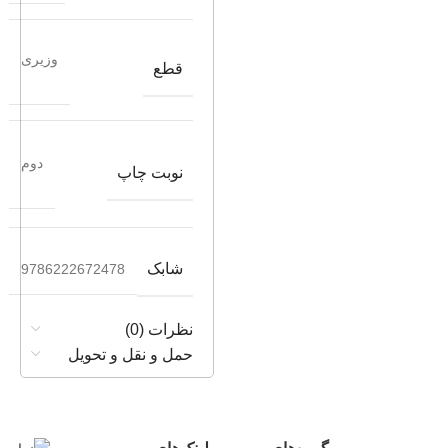
وزیری
قطع
دوم
نوبت چاپ
شابک
9786222672478
نظرات (0)
حمل و نقل و تحویل