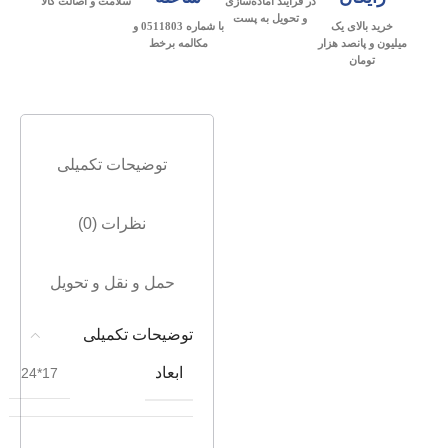
در فرآیند آماده‌سازی
سلامت و اصالت کالا
و تحویل به پست
خرید بالای یک
با شماره 0511803 و
میلیون و پانصد هزار
مکالمه برخط
تومان
توضیحات تکمیلی
نظرات (0)
حمل و نقل و تحویل
توضیحات تکمیلی
ابعاد
17*24