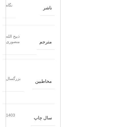
نگاه
ناشر
ذبیح الله
مترجم
منصوری
بزرگسال
مخاطبین
1403
سال چاپ