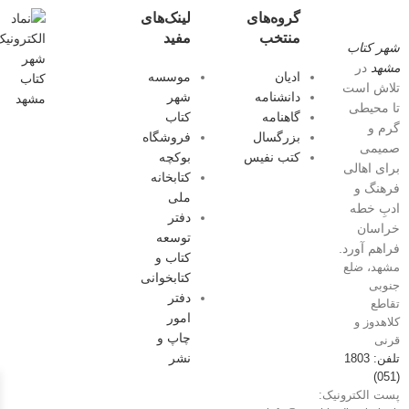
گروه‌های
لینک‌های
منتخب
مفید
شهر کتاب
مشهد
در
ادیان
موسسه
تلاش است
دانشنامه
شهر
تا محیطی
گاهنامه
کتاب
گرم و
بزرگسال
فروشگاه
صمیمی
کتب نفیس
بوکچه
برای اهالی
کتابخانه
فرهنگ و
ملی
ادبِ خطه
دفتر
خراسان
توسعه
فراهم آورد.
کتاب و
مشهد، ضلع
کتابخوانی
جنوبی
دفتر
تقاطع
امور
کلاهدوز و
چاپ و
قرنی
نشر
تلفن: 1803
(051)
پست الکترونیک: