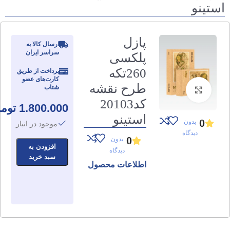
استینو
پازل
ارسال کالا به
سراسر ایران
پلکسی
260تکه
پرداخت از طریق
کارت‌های عضو
طرح نقشه
شتاب
برای بزرگنمایی کلیک کنید
کد20103
1.800.000
توم
استینو
0
بدون
موجود در انبار
دیدگاه
0
بدون
افزودن به
دیدگاه
سبد خرید
اطلاعات محصول