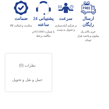
ارسال
سرعت
پشتیبانی 24
ضمانت
رایگان
ساعته
در فرآیند آماده‌سازی
سلامت و اصالت کالا
و تحویل به پست
خرید بالای یک
با شماره 0511803 و
میلیون و پانصد هزار
مکالمه برخط
تومان
نظرات (0)
حمل و نقل و تحویل