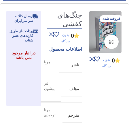
جنگ‌های
ارسال کالا به
فروخته شده
سراسر ایران
کفشی
پرداخت از طریق
0
بدون
کارت‌های عضو
شتاب
دیدگاه
برای بزرگنمایی کلیک کنید
اطلاعات محصول
در انبار موجود
نمی باشد
0
بدون
هوپا
ناشر
دیدگاه
لیز
مؤلف
پیشون
مونا
مترجم
توحیدی