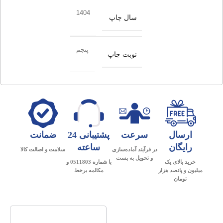
1404
سال چاپ
پنجم
نوبت چاپ
ارسال
سرعت
پشتیبانی 24
ضمانت
رایگان
ساعته
در فرآیند آماده‌سازی
سلامت و اصالت کالا
و تحویل به پست
خرید بالای یک
با شماره 0511803 و
میلیون و پانصد هزار
مکالمه برخط
تومان