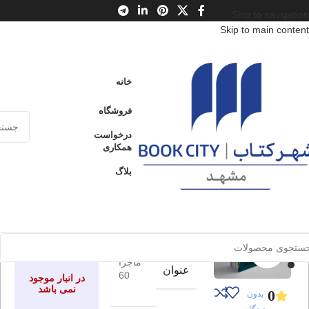
Skip to navigation
Skip to main content
خانه
/
محصولات
/
کتاب کودک و نوجوان
/
سن
/
ب : 7 تا 9 سال
خانه
جشن فارغ التحصیلی
فروشگاه
ادامه
مدرسه پر ماجرا 60
عنوان
درخواست
همکاری
بلاگ
جشن فارغ
ارسال کالا به
فروخته شده
سراسر ایران
التحصیلی
پرداخت از طریق
مدرسه
کارت‌های عضو
شتاب
پر
برای بزرگنمایی کلیک کنید
ادامه
ماجرا
عنوان
60
در انبار موجود
نمی باشد
0
بدون
دیدگاه