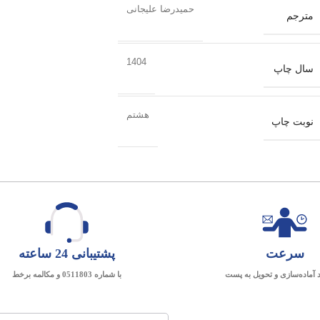
حمیدرضا علیجانی
مترجم
1404
سال چاپ
هشتم
نوبت چاپ
سرعت
پشتیبانی 24 ساعته
د آماده‌سازی و تحویل به پست
با شماره 0511803 و مکالمه برخط