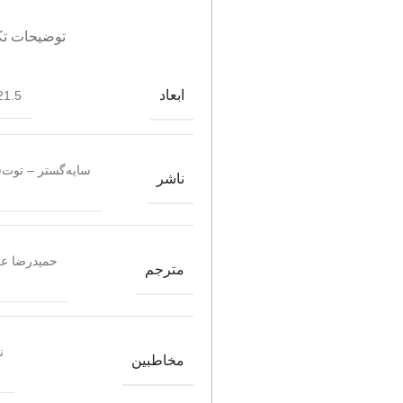
توضیحات تک
ابعاد
1.5*28.5
سایه‌گستر – توت‌
ناشر
حمیدرضا عل
مترجم
ن
مخاطبین