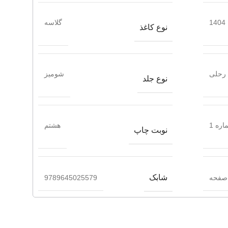
1404
گلاسه
نوع کاغذ
رحلی
شومیز
نوع جلد
ره 1
هشتم
نوبت چاپ
شابک
9789645025579