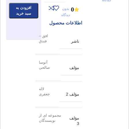
افزودن به
0
بدون
سبد خرید
دیدگاه
اطلاعات محصول
افق –
ناشر
فندق
آتوسا
مؤلف
صالحی
لاله
مؤلف 2
جعفری
مجموعه ای از
مؤلف
نویسندگان
3