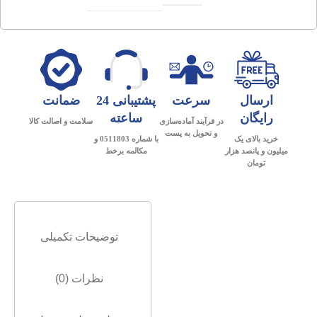
ارسال
سرعت
پشتیبانی 24
ضمانت
رایگان
ساعته
در فرآیند آماده‌سازی
سلامت و اصالت کالا
و تحویل به پست
خرید بالای یک
با شماره 0511803 و
میلیون و پانصد هزار
مکالمه برخط
تومان
توضیحات تکمیلی
نظرات (0)