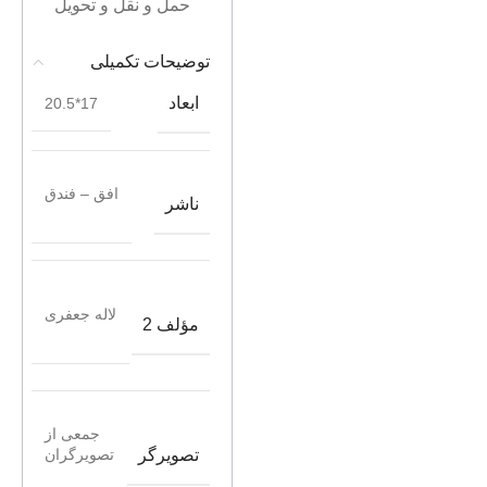
حمل و نقل و تحویل
توضیحات تکمیلی
ابعاد
17*20.5
افق – فندق
ناشر
لاله جعفری
مؤلف 2
جمعی از
تصویرگر
تصویرگران