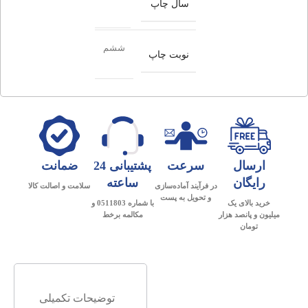
سال چاپ
ششم
نوبت چاپ
ارسال
سرعت
پشتیبانی 24
ضمانت
رایگان
ساعته
در فرآیند آماده‌سازی
سلامت و اصالت کالا
و تحویل به پست
خرید بالای یک
با شماره 0511803 و
میلیون و پانصد هزار
مکالمه برخط
تومان
توضیحات تکمیلی