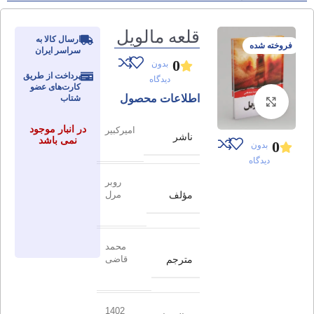
قلعه مالویل
ارسال کالا به
فروخته شده
سراسر ایران
0
بدون
پرداخت از طریق
دیدگاه
کارت‌های عضو
اطلاعات محصول
شتاب
برای بزرگنمایی کلیک کنید
در انبار موجود
امیرکبیر
ناشر
نمی باشد
0
بدون
دیدگاه
روبر
مؤلف
مرل
محمد
مترجم
قاضی
1402