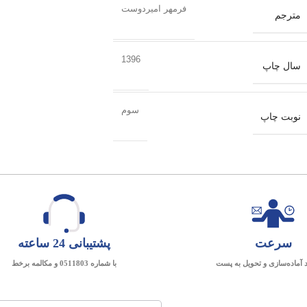
فرمهر امیردوست
مترجم
1396
سال چاپ
سوم
نوبت چاپ
سرعت
پشتیبانی 24 ساعته
د آماده‌سازی و تحویل به پست
با شماره 0511803 و مکالمه برخط