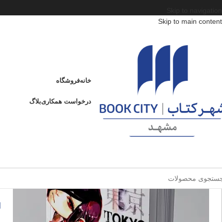
Skip to navigation
Skip to main content
خانه
/
محصولات
/
کتاب کودک و نوجوان
/
سن
/
د : 13 تا 15 سال
/
Tokyo Ghoul 2
Tokyo Ghoul 2
خانه
فروشگاه
ادامه
عنوان
درخواست همکاری
بلاگ
2
ا