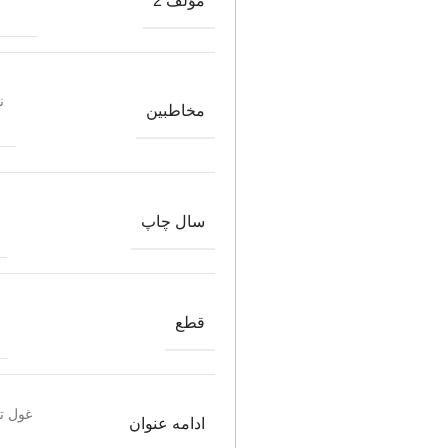
مؤلف 2
ن
مخاطبین
سال چاپ
قطع
غول تو
ادامه عنوان