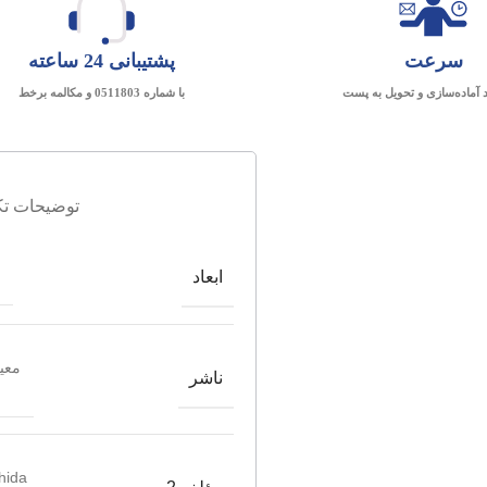
سرعت
پشتیبانی 24 ساعته
د آماده‌سازی و تحویل به پست
با شماره 0511803 و مکالمه برخط
توضیحات تک
ابعاد
معیا
ناشر
shida