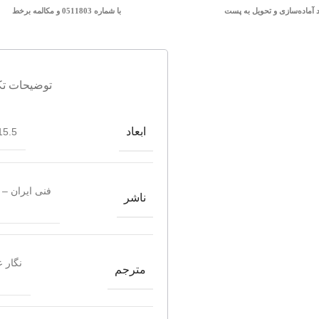
د آماده‌سازی و تحویل به پست
با شماره 0511803 و مکالمه برخط
توضیحات تک
ابعاد
5.5*15.5
فنی ایران – 
ناشر
نگار ع
مترجم