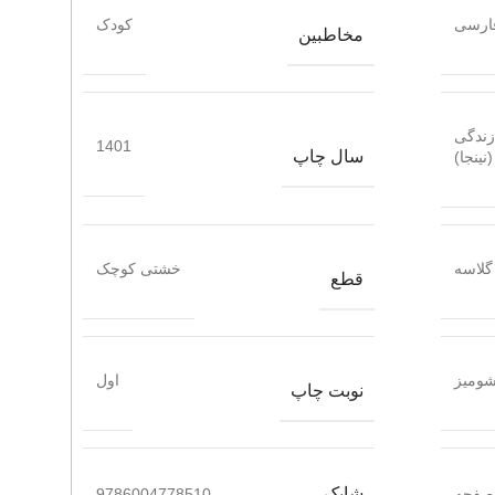
ارسی
کودک
مخاطبین
زندگی
1401
سال چاپ
(نینجا)
گلاسه
خشتی کوچک
قطع
ومیز
اول
نوبت چاپ
شابک
9786004778510