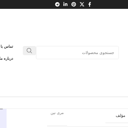
ی نمی کند
تماس با 
ینجا دیگر حسودی نمی کند
درباره ما
0
بدون دیدگاه
طلاعات محصول
فنی ایران – نردبان
ناشر
مری نین
مؤلف