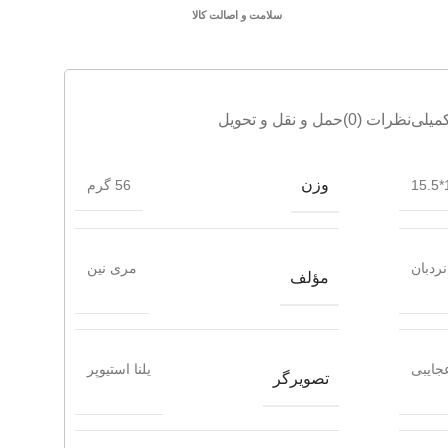
سلامت و اصالت کالا
میلی
نظرات (0)
حمل و نقل و تحویل
وزن
1
56 گرم
نردبان
مری نین
مؤلف
جایبی
یلنا استیوپر
تصویرگر