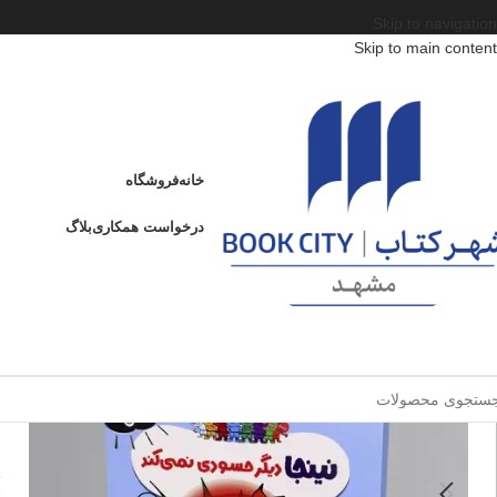
Skip to navigation
Skip to main content
خانه
/
محصولات
/
کتاب کودک و نوجوان
/
سن
/
الف : از 3 تا 6 سال
/
نینجا دیگر حسود
نینجا دیگر حسودی نمی کند
خانه
فروشگاه
ن
درخواست همکاری
بلاگ
ا