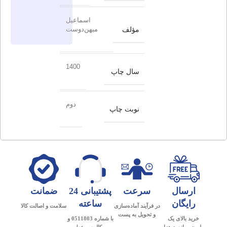
اسماعیل
مؤلف
میهن‌دوست
1400
سال چاپ
دوم
نوبت چاپ
ارسال
سرعت
پشتیبانی 24
ضمانت
رایگان
ساعته
در فرآیند آماده‌سازی
سلامت و اصالت کالا
و تحویل به پست
خرید بالای یک
با شماره 0511803 و