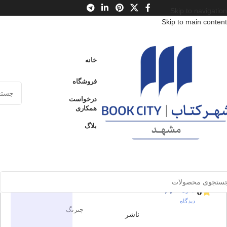
Skip to navigation
Skip to main content
خانه
/
محصولات
/
کتاب بزرگسال
/
هنر
/
هنرهای نمایشی
/
تاریخ و مبانی هنرهای
نمایشی
خانه
رو در رو با اصغر فرهادی
فروشگاه
درخواست
همکاری
رو در رو با
ارسال کالا به
فروخته شده
سراسر ایران
اصغر
بلاگ
فرهادی
پرداخت از طریق
کارت‌های عضو
شتاب
برای بزرگنمایی کلیک کنید
0
بدون
دیدگاه
در انبار موجود
اطلاعات محصول
نمی باشد
0
بدون
دیدگاه
چترنگ
ناشر