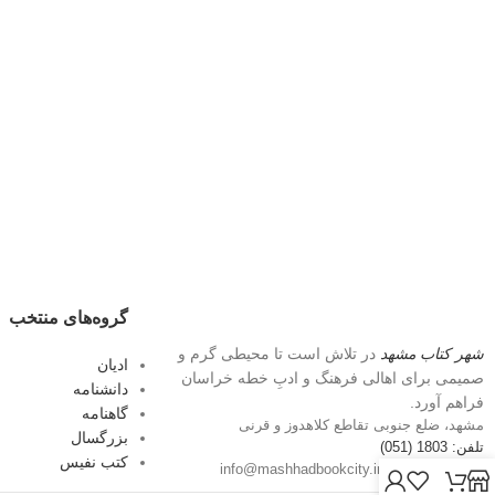
گروه‌های منتخب
شهر کتاب مشهد
در تلاش است تا محیطی گرم و
ادیان
صمیمی برای اهالی فرهنگ و ادبِ خطه خراسان
دانشنامه
فراهم آورد.
گاهنامه
مشهد، ضلع جنوبی تقاطع کلاهدوز و قرنی
بزرگسال
تلفن: 1803 (051)
کتب نفیس
پست الکترونیک: info@mashhadbookcity.ir