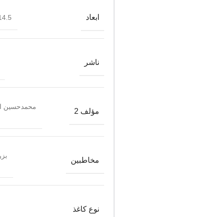
ابعاد
4.5*21.5
ناشر
محمدحسین ال
مؤلف 2
بزر
مخاطبین
نوع کاغذ