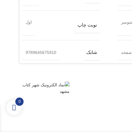
ومیز
اول
نوبت چاپ
شابک
9789645675910
0