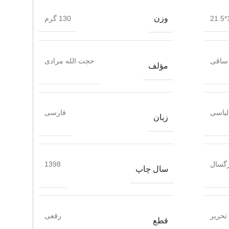
وزن
1
130 گرم
ساقی
حجت الله مرادی
مؤلف
یاسی
فارسی
زبان
گسال
1398
سال چاپ
تحریر
رقعی
قطع