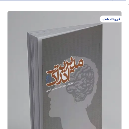
م
فروخته شده
ا