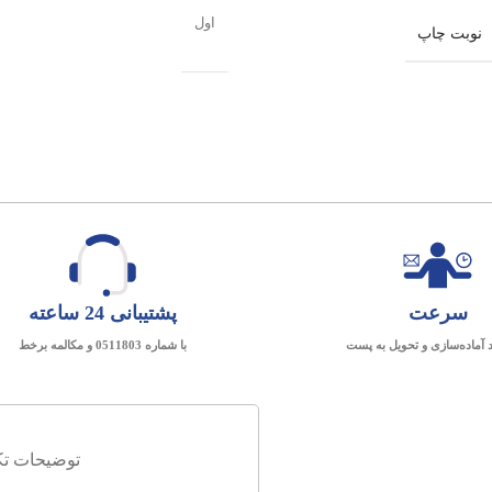
اول
نوبت چاپ
سرعت
پشتیبانی 24 ساعته
د آماده‌سازی و تحویل به پست
با شماره 0511803 و مکالمه برخط
توضیحات تک