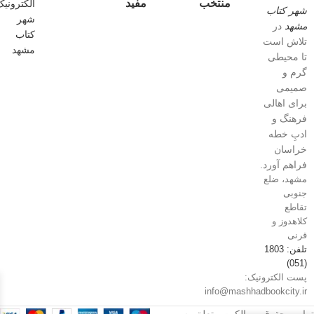
منتخب
مفید
شهر کتاب
مشهد
در
تلاش است
تا محیطی
گرم و
صمیمی
برای اهالی
فرهنگ و
ادبِ خطه
خراسان
فراهم آورد.
مشهد، ضلع
جنوبی
تقاطع
کلاهدوز و
قرنی
تلفن: 1803
(051)
پست الکترونیک:
info@mashhadbookcity.ir