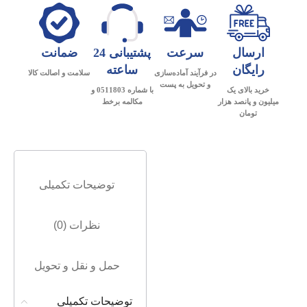
ارسال
سرعت
پشتیبانی 24
ضمانت
رایگان
ساعته
در فرآیند آماده‌سازی
سلامت و اصالت کالا
و تحویل به پست
خرید بالای یک
با شماره 0511803 و
میلیون و پانصد هزار
مکالمه برخط
تومان
توضیحات تکمیلی
نظرات (0)
حمل و نقل و تحویل
توضیحات تکمیلی