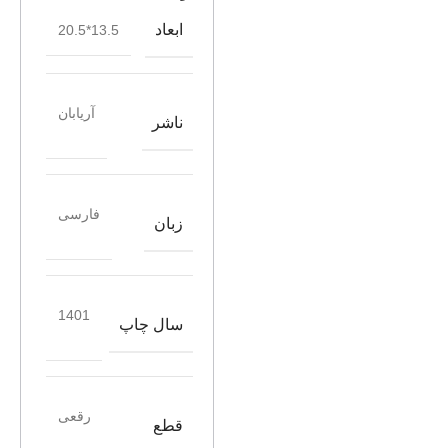
ابعاد
13.5*20.5
آریابان
ناشر
فارسی
زبان
1401
سال چاپ
رقعی
قطع