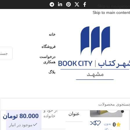
Skip to navigation
Skip to main content
خانه
/
محصولات
/
کتاب بزرگسال
/
جامعه شناسی
خانه
حکومت مردم
فروشگاه
ادامه
آغاز دموکراسی از خود و خانواده
عنوان
درخواست
همکاری
بلاگ
حکومت
ارسال کالا به
سراسر ایران
مردم
پرداخت از طریق
آغاز
کارت‌های عضو
شتاب
دموکراسی
برای بزرگنمایی کلیک کنید
ادامه
از خود و
عنوان
80.000
تومان
خانواده
0
بدون
موجود در انبار
دیدگاه