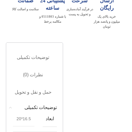
ارسال
سرعت
پشتیبانی 24
ضمانت
رایگان
ساعته
در فرآیند آماده‌سازی
سلامت و اصالت کالا
و تحویل به پست
خرید بالای یک
با شماره 0511803 و
میلیون و پانصد هزار
مکالمه برخط
تومان
توضیحات تکمیلی
نظرات (0)
حمل و نقل و تحویل
توضیحات تکمیلی
ابعاد
16.5*20