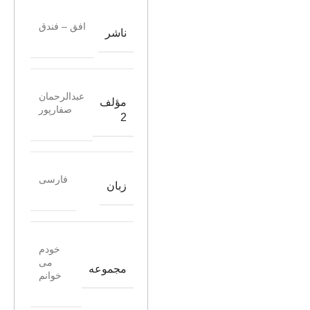
افق – فندق
ناشر
عبدالرحمان
مؤلف
صفارپور
2
فارسی
زبان
خودم
می
مجموعه
خوانم