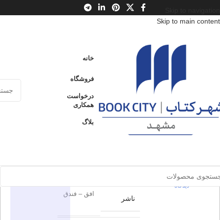
Skip to navigation
Skip to main content
خانه
/
محصولات
/
کتاب کودک و نوجوان
/
سن
/
ب : 7 تا 9 سال
خانه
خودم می خوانم 41 : غول
فروشگاه
خودم می
درخواست
ارسال کالا به
همکاری
فروخته شده
سراسر ایران
خوانم 41 :
بلاگ
غول
پرداخت از طریق
کارت‌های عضو
شتاب
برای بزرگنمایی کلیک کنید
0
بدون
دیدگاه
در انبار موجود
اطلاعات محصول
نمی باشد
0
بدون
دیدگاه
افق – فندق
ناشر