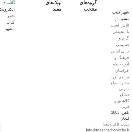
گروه‌های
لینک‌های
منتخب
مفید
شهر کتاب
مشهد
در
تلاش است
تا محیطی
گرم و
صمیمی
برای اهالی
فرهنگ و
ادبِ خطه
خراسان
فراهم آورد.
مشهد، ضلع
جنوبی
تقاطع
کلاهدوز و
قرنی
تلفن: 1803
(051)
پست الکترونیک:
info@mashhadbookcity.ir