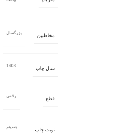
بزرگسال
مخاطبین
1403
سال چاپ
رقعی
قطع
هفدهم
نوبت چاپ