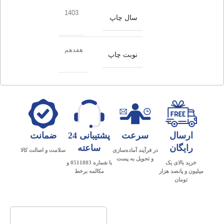
1403
سال چاپ
هفدهم
نوبت چاپ
ارسال
سرعت
پشتیبانی 24
ضمانت
رایگان
ساعته
در فرآیند آماده‌سازی
سلامت و اصالت کالا
و تحویل به پست
خرید بالای یک
با شماره 0511803 و
میلیون و پانصد هزار
مکالمه برخط
تومان