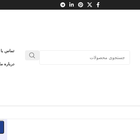
تماس با 
مونتی بازی (مونته سوری) 4ستون
درباره ما
کل طرح زرافه/ هوگر
0
بدون دیدگاه
طلاعات محصول
-