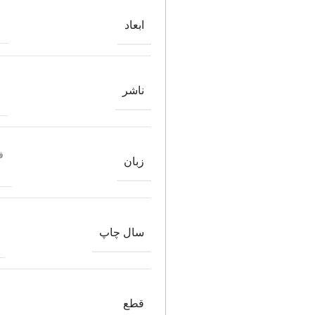
ابعاد
ناشر
ف
زبان
سال چاپ
قطع