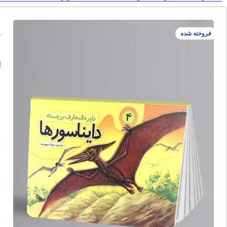
د
فروخته شده
ا