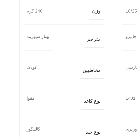
وزن
25*18
240 گرم
جابیرو
بهناز سپهربند
مترجم
ارسی
کودک
مخاطبین
1401
مقوا
نوع کاغذ
وزیری
گالینگور
نوع جلد