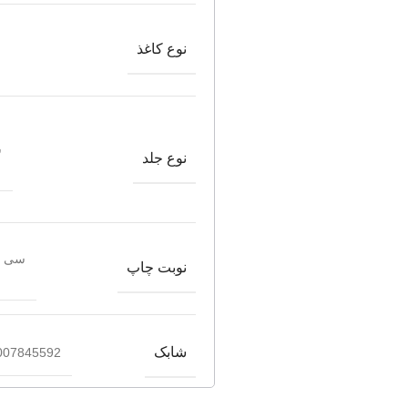
نوع کاغذ
ش
نوع جلد
سی و
نوبت چاپ
شابک
007845592