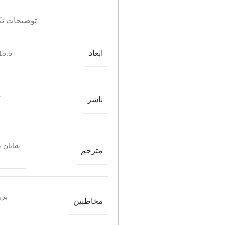
توضیحات تک
ابعاد
5.5*22.5
م
ناشر
شایان 
مترجم
بزر
مخاطبین