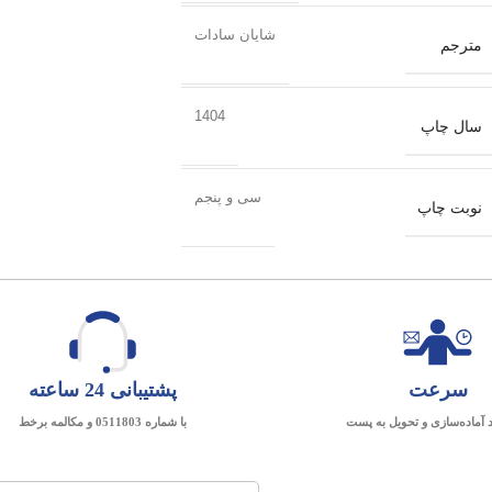
شایان سادات
مترجم
1404
سال چاپ
سی و پنجم
نوبت چاپ
سرعت
پشتیبانی 24 ساعته
د آماده‌سازی و تحویل به پست
با شماره 0511803 و مکالمه برخط