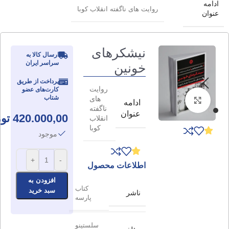
ادامه
روایت های ناگفته انقلاب کوبا
عنوان
نیشکرهای
ارسال کالا به
سراسر ایران
خونین
پرداخت از طریق
روایت
کارت‌های عضو
شتاب
های
برای بزرگنمایی کلیک کنید
ادامه
ناگفته
عنوان
420.000,00
تو
انقلاب
کوبا
موجود
+
-
اطلاعات محصول
افزودن به
کتاب
سبد خرید
ناشر
پارسه
سلستینو