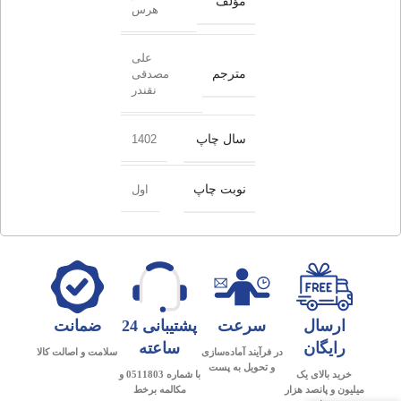
مؤلف
هرس
علی
مترجم
مصدقی
نقندر
سال چاپ
1402
نوبت چاپ
اول
ارسال
سرعت
پشتیبانی 24
ضمانت
رایگان
ساعته
در فرآیند آماده‌سازی
سلامت و اصالت کالا
و تحویل به پست
خرید بالای یک
با شماره 0511803 و
میلیون و پانصد هزار
مکالمه برخط