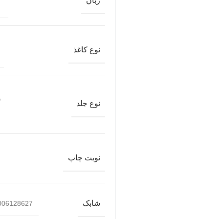
زبان
نوع کاغذ
ش
نوع جلد
نوبت چاپ
شابک
006128627