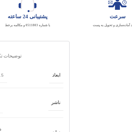
سرعت
پشتیبانی 24 ساعته
د آماده‌سازی و تحویل به پست
با شماره 0511803 و مکالمه برخط
توضیحات تک
ابعاد
*21
ناشر
ف