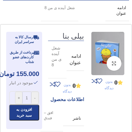
ادامه
شغل آینده ی من 8
عنوان
بیلی بنا
ارسال کالا به
سراسر ایران
شغل
پرداخت از طریق
آینده
ادامه
کارت‌های عضو
ی من
شتاب
عنوان
برای بزرگنمایی کلیک کنید
8
155.000
تومان
0
بدون
موجود در انبار
0
بدون
دیدگاه
دیدگاه
+
-
اطلاعات محصول
افزودن به
افق –
سبد خرید
ناشر
فندق