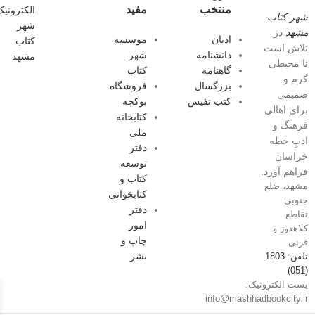
منتخب
مفید
شهر کتاب
مشهد
در
ادیان
موسسه
تلاش است
دانشنامه
شهر
تا محیطی
گاهنامه
کتاب
گرم و
بزرگسال
فروشگاه
صمیمی
کتب نفیس
بوکچه
برای اهالی
کتابخانه
فرهنگ و
ملی
ادبِ خطه
دفتر
خراسان
توسعه
فراهم آورد.
کتاب و
مشهد، ضلع
کتابخوانی
جنوبی
دفتر
تقاطع
امور
کلاهدوز و
چاپ و
قرنی
نشر
تلفن: 1803
(051)
پست الکترونیک:
info@mashhadbookcity.ir