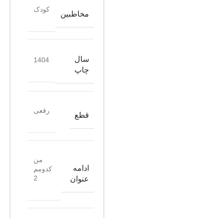
کودک
مخاطبین
سال
1404
چاپ
رقعی
قطع
من
ادامه
کدومم
2
عنوان