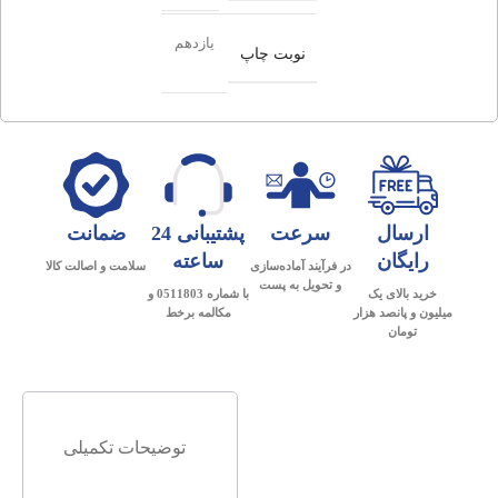
یازدهم
نوبت چاپ
ارسال
سرعت
پشتیبانی 24
ضمانت
رایگان
ساعته
در فرآیند آماده‌سازی
سلامت و اصالت کالا
و تحویل به پست
خرید بالای یک
با شماره 0511803 و
میلیون و پانصد هزار
مکالمه برخط
تومان
توضیحات تکمیلی