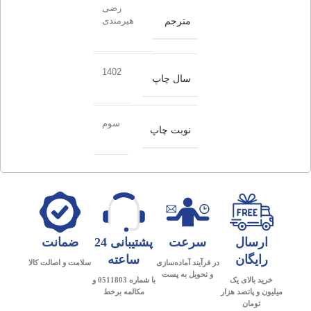
رضی
مترجم
هیرمندی
1402
سال چاپ
سوم
نوبت چاپ
ارسال
سرعت
پشتیبانی 24
ضمانت
رایگان
ساعته
در فرآیند آماده‌سازی
سلامت و اصالت کالا
و تحویل به پست
خرید بالای یک
با شماره 0511803 و
میلیون و پانصد هزار
مکالمه برخط
تومان