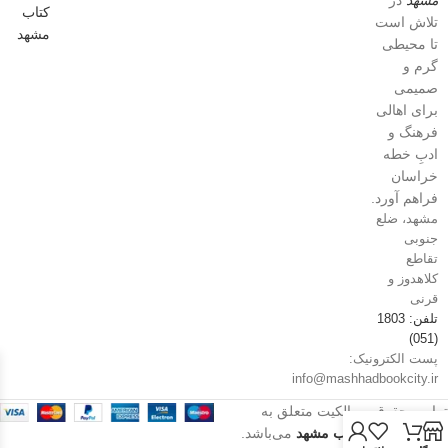
مشهد
در
تلاش است
تا محیطی
گرم و
صمیمی
برای اهالی
فرهنگ و
ادبِ خطه
خراسان
فراهم آورد.
مشهد، ضلع
جنوبی
تقاطع
کلاهدوز و
قرنی
تلفن: 1803
(051)
پست الکترونیک:
info@mashhadbookcity.ir
تمامی حقوق و مالکیت متعلق به
فروشگاه شهر کتاب مشهد
می‌باشد.