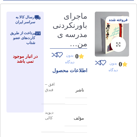
ماجرای
ارسال کالا به
فروخته شده
سراسر ایران
باورنکردنی
مدرسه ی
پرداخت از طریق
کارت‌های عضو
من…
شتاب
برای بزرگنمایی کلیک کنید
0
بدون
در انبار موجود
نمی باشد
دیدگاه
0
بدون
دیدگاه
اطلاعات محصول
افق –
ناشر
فندق
دیوید
مؤلف
کالی