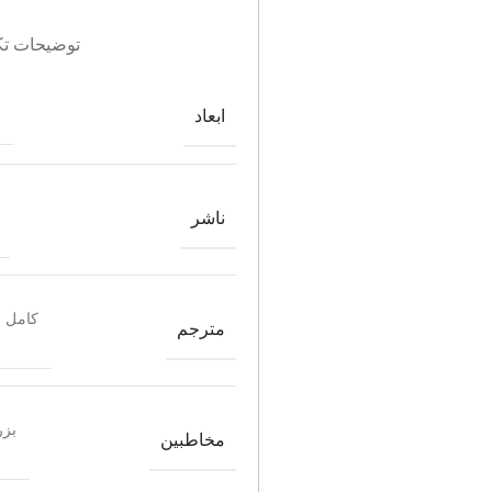
توضیحات تک
ابعاد
ناشر
کامل ر
مترجم
بزر
مخاطبین