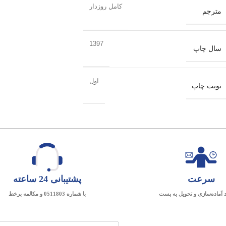
کامل روزدار
مترجم
1397
سال چاپ
اول
نوبت چاپ
سرعت
پشتیبانی 24 ساعته
د آماده‌سازی و تحویل به پست
با شماره 0511803 و مکالمه برخط