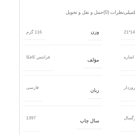
میلی
نظرات (0)
حمل و نقل و تحویل
وزن
14*21
116 گرم
اشاره
فرانتس کافکا
مؤلف
وزدار
فارسی
زبان
گسال
1397
سال چاپ