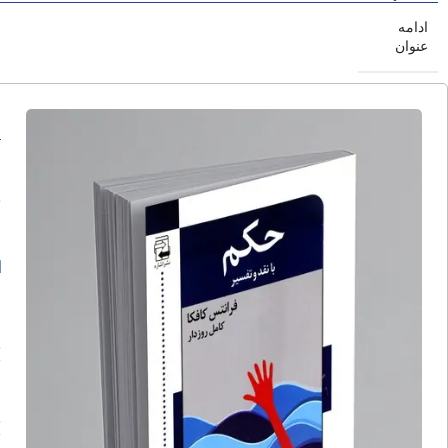
ادامه
عنوان
ح
ا