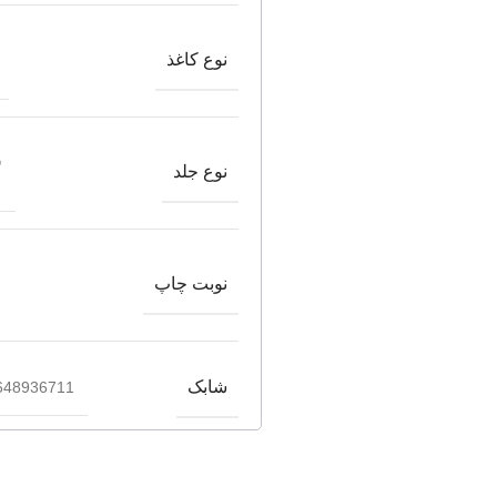
نوع کاغذ
ش
نوع جلد
نوبت چاپ
شابک
648936711