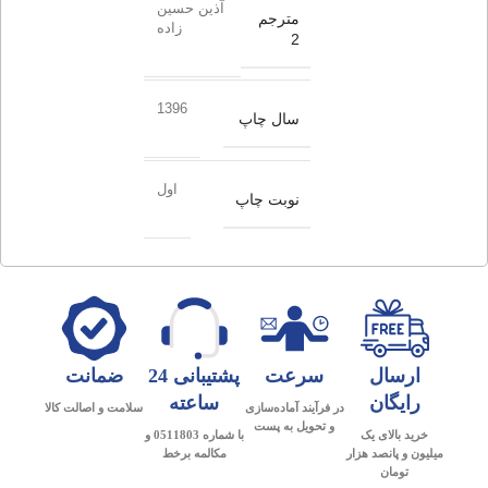
آذین حسین
مترجم
زاده
2
1396
سال چاپ
اول
نوبت چاپ
ارسال
سرعت
پشتیبانی 24
ضمانت
رایگان
ساعته
در فرآیند آماده‌سازی
سلامت و اصالت کالا
و تحویل به پست
خرید بالای یک
با شماره 0511803 و
میلیون و پانصد هزار
مکالمه برخط
تومان