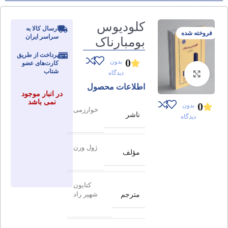
کلودیوس
ارسال کالا به
فروخته شده
سراسر ایران
بومبارناک
پرداخت از طریق
0
بدون
کارت‌های عضو
شتاب
دیدگاه
برای بزرگنمایی کلیک کنید
اطلاعات محصول
در انبار موجود
نمی باشد
0
بدون
خوارزمی
ناشر
دیدگاه
ژول ورن
مؤلف
کتایون
مترجم
شهپر راد