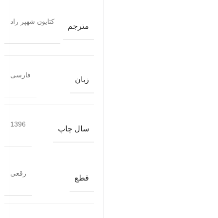
کتایون شهپر راد
مترجم
فارسی
زبان
1396
سال چاپ
رقعی
قطع