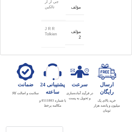
جی آر آر
مؤلف
تالکین
J R R
مؤلف
Tolkien
2
ارسال
سرعت
پشتیبانی 24
ضمانت
رایگان
ساعته
در فرآیند آماده‌سازی
سلامت و اصالت کالا
و تحویل به پست
خرید بالای یک
با شماره 0511803 و
میلیون و پانصد هزار
مکالمه برخط
تومان