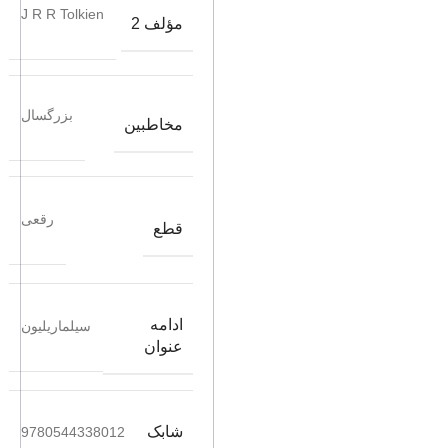
J R R Tolkien
مؤلف 2
بزرگسال
مخاطبین
رقعی
قطع
ادامه
سیلماریلیون
عنوان
شابک
9780544338012