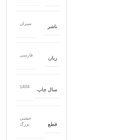
سبزان
ناشر
فارسی
زبان
1404
سال چاپ
خشتی
قطع
بزرگ