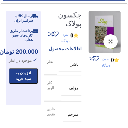
جکسون
ارسال کالا به
سراسر ایران
پولاک
پرداخت از طریق
0
بدون
کارت‌های عضو
شتاب
دیدگاه
برای بزرگنمایی کلیک کنید
اطلاعات محصول
200.000
تومان
0
بدون
موجود در انبار
نظر
ناشر
دیدگاه
افزودن به
سبد خرید
کلر
مؤلف
الیور
هادی
مترجم
تقوی