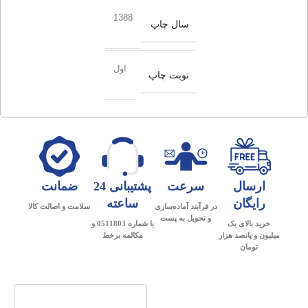
1388
سال چاپ
اول
نوبت چاپ
ارسال
سرعت
پشتیبانی 24
ضمانت
رایگان
ساعته
در فرآیند آماده‌سازی
سلامت و اصالت کالا
و تحویل به پست
خرید بالای یک
با شماره 0511803 و
میلیون و پانصد هزار
مکالمه برخط
تومان