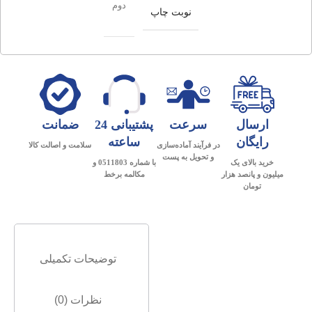
دوم
نوبت چاپ
ارسال
سرعت
پشتیبانی 24
ضمانت
رایگان
ساعته
در فرآیند آماده‌سازی
سلامت و اصالت کالا
و تحویل به پست
خرید بالای یک
با شماره 0511803 و
میلیون و پانصد هزار
مکالمه برخط
تومان
توضیحات تکمیلی
نظرات (0)