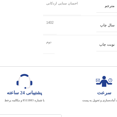
احسان سنایی اردکانی
مترجم
1402
سال چاپ
دوم
نوبت چاپ
سرعت
پشتیبانی 24 ساعته
د آماده‌سازی و تحویل به پست
با شماره 0511803 و مکالمه برخط