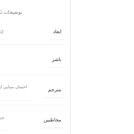
توضیحات تک
ابعاد
2*19.5
ناشر
احسان سنایی ار
مترجم
بزر
مخاطبین