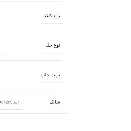
نوع کاغذ
ش
نوع جلد
نوبت چاپ
شابک
007289617