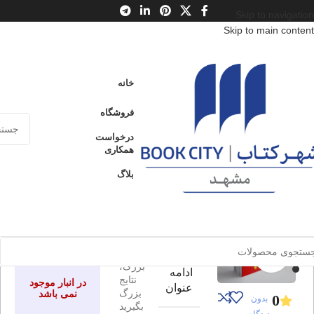
Skip to navigation
Skip to main content
خانه
/
محصولات
/
کتاب بزرگسال
/
روانشناسی عمومی
خانه
جادوی فکر بزرگ
فروشگاه
ادامه
از باورهای بزرگ، نتایج بزرگ بگیرید
عنوان
درخواست
همکاری
بلاگ
جادوی فکر
ارسال کالا به
فروخته شده
سراسر ایران
بزرگ
پرداخت از طریق
از
کارت‌های عضو
شتاب
باورهای
برای بزرگنمایی کلیک کنید
بزرگ،
ادامه
نتایج
در انبار موجود
عنوان
بزرگ
نمی باشد
0
بدون
بگیرید
دیدگاه