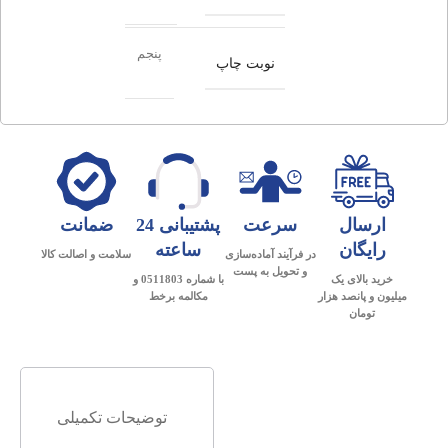
پنجم
نوبت چاپ
ارسال
سرعت
پشتیبانی 24
ضمانت
رایگان
ساعته
در فرآیند آماده‌سازی
سلامت و اصالت کالا
و تحویل به پست
خرید بالای یک
با شماره 0511803 و
میلیون و پانصد هزار
مکالمه برخط
تومان
توضیحات تکمیلی