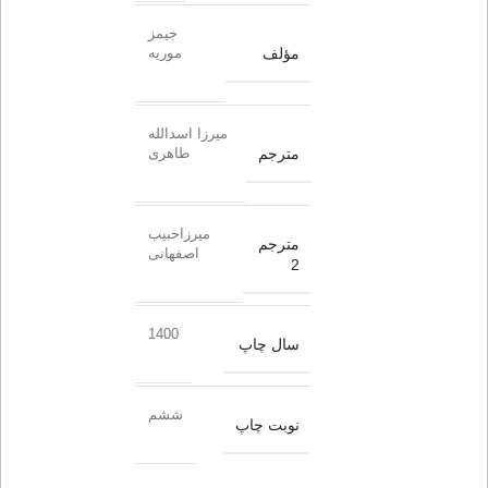
جیمز
مؤلف
موریه
میرزا اسدالله
مترجم
طاهری
میرزاحبیب
مترجم
اصفهانی
2
1400
سال چاپ
ششم
نوبت چاپ