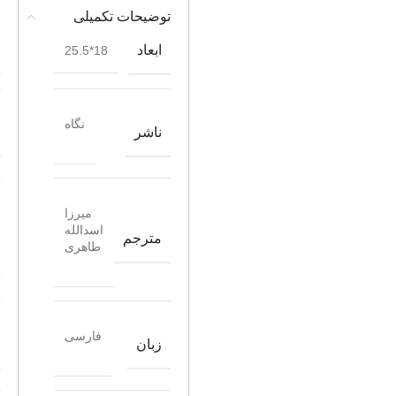
توضیحات تکمیلی
ابعاد
18*25.5
نگاه
ناشر
میرزا
اسدالله
مترجم
طاهری
فارسی
زبان