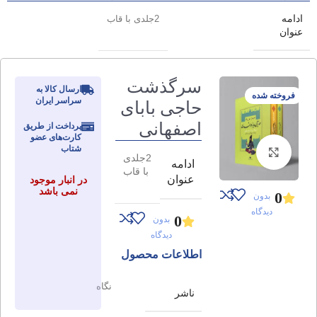
ادامه
2جلدی با قاب
عنوان
سرگذشت
ارسال کالا به
فروخته شده
سراسر ایران
حاجی بابای
اصفهانی
پرداخت از طریق
کارت‌های عضو
شتاب
برای بزرگنمایی کلیک کنید
2جلدی
ادامه
با قاب
عنوان
در انبار موجود
نمی باشد
0
بدون
دیدگاه
0
بدون
دیدگاه
اطلاعات محصول
نگاه
ناشر