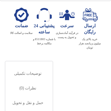
ارسال
سرعت
پشتیبانی 24
ضمانت
رایگان
ساعته
در فرآیند آماده‌سازی
سلامت و اصالت کالا
و تحویل به پست
خرید بالای یک
با شماره 0511803 و
میلیون و پانصد هزار
مکالمه برخط
تومان
توضیحات تکمیلی
نظرات (0)
حمل و نقل و تحویل