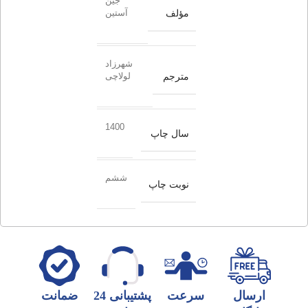
جین
مؤلف
آستین
شهرزاد
مترجم
لولاچی
1400
سال چاپ
ششم
نوبت چاپ
ارسال
سرعت
پشتیبانی 24
ضمانت