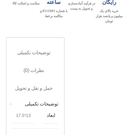
رایگان
ساعته
در فرآیند آماده‌سازی
سلامت و اصالت کالا
و تحویل به پست
خرید بالای یک
با شماره 0511803 و
میلیون و پانصد هزار
مکالمه برخط
تومان
توضیحات تکمیلی
نظرات (0)
حمل و نقل و تحویل
توضیحات تکمیلی
ابعاد
13*17.5