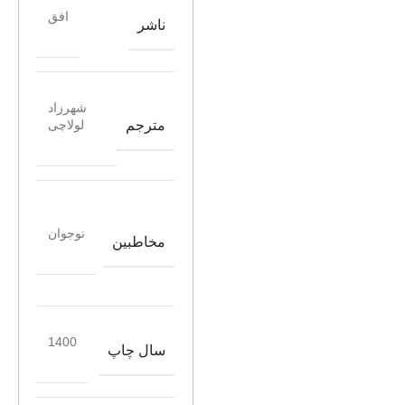
افق
ناشر
شهرزاد
مترجم
لولاچی
نوجوان
مخاطبین
1400
سال چاپ