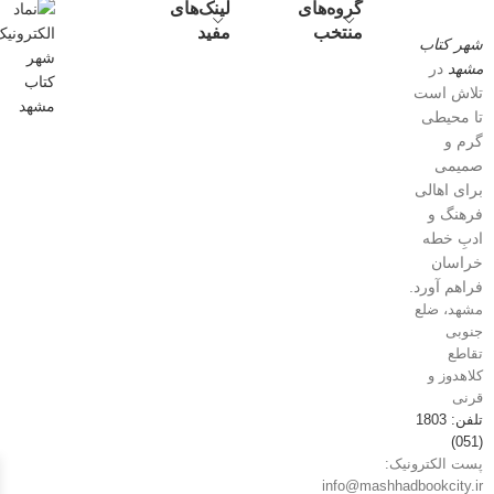
گروه‌های
لینک‌های
منتخب
مفید
شهر کتاب
مشهد
در
تلاش است
تا محیطی
گرم و
صمیمی
برای اهالی
فرهنگ و
ادبِ خطه
خراسان
فراهم آورد.
مشهد، ضلع
جنوبی
تقاطع
کلاهدوز و
قرنی
تلفن: 1803
(051)
پست الکترونیک:
info@mashhadbookcity.ir