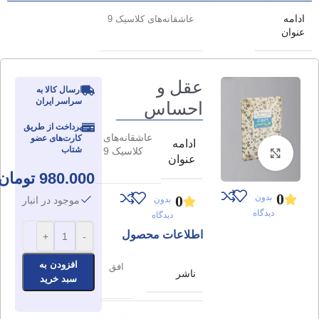
ادامه
عاشقانه‌های کلاسیک 9
عنوان
عقل و
ارسال کالا به
سراسر ایران
احساس
پرداخت از طریق
عاشقانه‌های
کارت‌های عضو
ادامه
شتاب
کلاسیک 9
برای بزرگنمایی کلیک کنید
عنوان
980.000
تومان
0
بدون
0
بدون
موجود در انبار
دیدگاه
دیدگاه
اطلاعات محصول
+
-
افزودن به
افق
ناشر
سبد خرید